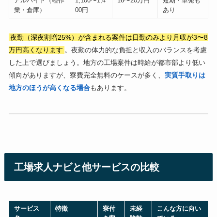
アルバイト（軽作
1,100〜1,4
16〜20万円
短期・単発も
業・倉庫）
00円
あり
夜勤（深夜割増25%）が含まれる案件は日勤のみより月収が3〜8
万円高くなります
。夜勤の体力的な負担と収入のバランスを考慮
した上で選びましょう。地方の工場案件は時給が都市部より低い
傾向がありますが、寮費完全無料のケースが多く、
実質手取りは
地方のほうが高くなる場合
もあります。
工場求人ナビと他サービスの比較
サービス
特徴
寮付
未経
こんな方に向い