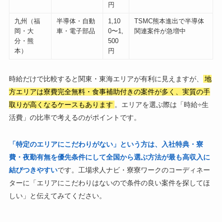
円
九州（福
半導体・自動
1,10
TSMC熊本進出で半導体
岡・大
車・電子部品
0〜1,
関連案件が急増中
分・熊
500
本）
円
時給だけで比較すると関東・東海エリアが有利に見えますが、
地
方エリアは寮費完全無料・食事補助付きの案件が多く、実質の手
取りが高くなるケースもあります
。エリアを選ぶ際は「時給÷生
活費」の比率で考えるのがポイントです。
「特定のエリアにこだわりがない」という方は、入社特典・寮
費・夜勤有無を優先条件にして全国から選ぶ方法が最も高収入に
結びつきやすい
です。工場求人ナビ・寮寮ワークのコーディネー
ターに「エリアにこだわりはないので条件の良い案件を探してほ
しい」と伝えてみてください。