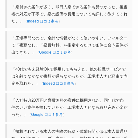
「寮付きの案件が多く、即日入寮できる案件も見つかった。担当
者の対応が丁寧で、寮の設備や費用についても詳しく教えてくれ
た。」
（
Indeed 口コミ参考
）
「工場専門なので、余計な情報がなくて使いやすい。フィルター
で「夜勤なし」「寮費無料」を指定するだけで条件に合う案件が
出てきた。」
（
Google 口コミ参考
）
「40代でも未経験OKで採用してもらえた。他の転職サービスで
は年齢でなかなか書類が通らなかったが、工場求人ナビ経由で内
定を取れた。」
（
Indeed 口コミ参考
）
「入社特典20万円と寮費無料の案件に採用された。同年代で条
件のいい案件を探していたが、工場求人ナビなら絞り込みが楽だ
った。」
（
Google 口コミ参考
）
「掲載されている求人の実際の時給・残業時間がほぼ求人票通り