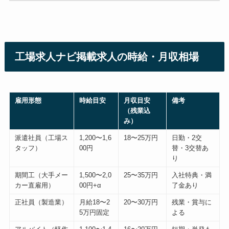
工場求人ナビ掲載求人の時給・月収相場
雇用形態
時給目安
月収目安
備考
（残業込
み）
派遣社員（工場ス
1,200〜1,6
18〜25万円
日勤・2交
タッフ）
00円
替・3交替あ
り
期間工（大手メー
1,500〜2,0
25〜35万円
入社特典・満
カー直雇用）
00円+α
了金あり
正社員（製造業）
月給18〜2
20〜30万円
残業・賞与に
5万円固定
よる