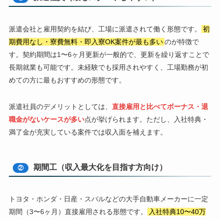
派遣会社と雇用契約を結び、工場に派遣されて働く形態です。
初
期費用なし・寮費無料・即入寮OK案件が最も多い
のが特徴で
す。契約期間は1〜6ヶ月更新が一般的で、更新を繰り返すことで
長期就業も可能です。未経験でも採用されやすく、工場勤務が初
めての方に最もおすすめの形態です。
派遣社員のデメリットとしては、
直接雇用と比べてボーナス・退
職金がないケースが多い
点が挙げられます。ただし、入社特典・
満了金が充実している案件では収入面を補えます。
期間工（収入最大化を目指す方向け）
②
トヨタ・ホンダ・日産・スバルなどの大手自動車メーカーに一定
期間（3〜6ヶ月）直接雇用される形態です。
入社特典10〜40万