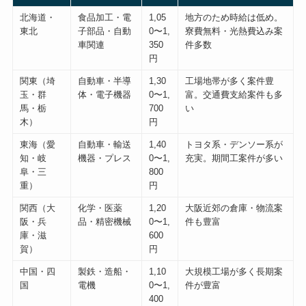
北海道・
食品加工・電
1,05
地方のため時給は低め。
東北
子部品・自動
0〜1,
寮費無料・光熱費込み案
車関連
350
件多数
円
関東（埼
自動車・半導
1,30
工場地帯が多く案件豊
玉・群
体・電子機器
0〜1,
富。交通費支給案件も多
馬・栃
700
い
木）
円
東海（愛
自動車・輸送
1,40
トヨタ系・デンソー系が
知・岐
機器・プレス
0〜1,
充実。期間工案件が多い
阜・三
800
重）
円
関西（大
化学・医薬
1,20
大阪近郊の倉庫・物流案
阪・兵
品・精密機械
0〜1,
件も豊富
庫・滋
600
賀）
円
中国・四
製鉄・造船・
1,10
大規模工場が多く長期案
国
電機
0〜1,
件が豊富
400