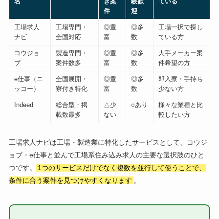
名
き案
験歓
ている
件
迎
工場求人
工場専門・
◎豊
◎多
工場一択で探し
ナビ
全国対応
富
数
ている方
コウジョ
製造専門・
◎豊
◎多
大手メーカー案
ブ
案件数多
富
数
件希望の方
e仕事（ニ
全国展開・
◎豊
◎多
即入寮・手持ち
ッコー）
寮付き特化
富
数
少ない方
Indeed
総合型・掲
△少
○あり
様々な業種と比
載数最多
ない
較したい方
工場求人ナビは工場・製造業に特化したサービスとして、コウジ
ョブ・e仕事と並んで工場系住み込み求人の主要な選択肢のひと
つです。
1つのサービスだけでなく複数を並行して使うことで、
条件に合う案件を見つけやすくなります
。