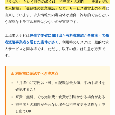
「やばい」という評判の多くは「担当者との相性」「更新が遅い
求人情報」「登録後の営業電話」など、サービス運営上の不満
に
由来しています。求人情報の内容自体が虚偽・詐欺的であるとい
う深刻なトラブル報告は少ないのが実態です。
工場求人ナビは
厚生労働省に届け出た有料職業紹介事業者・労働
者派遣事業者を通じた案件が多く
、利用時のリスクは一般的な求
人サービスと同水準です。ただし、以下の点には注意が必要で
す。
⚠ 利用前に確認すべき注意点
「月収〇〇万円以上可」の記載は最大値。平均手取りを
確認すること
寮費「無料」でも光熱費・食費が別途かかる場合がある
担当者との相性が合わない場合は担当変更を遠慮なく申
し出てOK