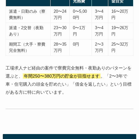
光熱費
金目安
派遣・日勤のみ（寮
20〜24
0〜5,00
3〜4
16〜20万
費無料）
万円
0円
万円
円
派遣・2交替（夜勤
23〜30
0〜1万
3〜4
19〜26万
あり）
万円
円
万円
円
期間工（大手・寮費
28〜35
0円
2〜3
25〜32万
完全無料）
万円
万円
円
工場求人ナビ経由の案件で寮費完全無料・夜勤ありのパターンを
選ぶと、
年間250〜380万円の貯金が目指せます
。「2〜3年で
車・住宅購入の頭金を貯めたい」「借金を返したい」という目標
がある方に特に向いています。