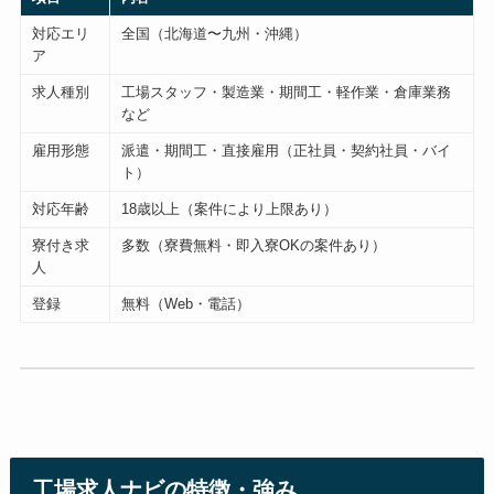
対応エリ
全国（北海道〜九州・沖縄）
ア
求人種別
工場スタッフ・製造業・期間工・軽作業・倉庫業務
など
雇用形態
派遣・期間工・直接雇用（正社員・契約社員・バイ
ト）
対応年齢
18歳以上（案件により上限あり）
寮付き求
多数（寮費無料・即入寮OKの案件あり）
人
登録
無料（Web・電話）
工場求人ナビの特徴・強み