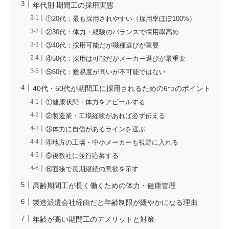
年代別 期間工の採用実態
①20代：最も採用されやすい（採用率ほぼ100%）
②30代：体力・経験のバランスで採用率高め
③40代：採用可能だが職種選びが重要
④50代：採用は可能だがメーカー選びが最重要
⑤60代：難易度が高いが不可能ではない
40代・50代が期間工に採用されるための6つのポイント
①健康状態・体力をアピールする
②製造業・工場経験があれば必ず伝える
③体力に自信があるラインを選ぶ
④地方の工場・中小メーカーも視野に入れる
⑤複数社に並行応募する
⑥面接で長期継続の意欲を示す
高齢期間工が長く働くための体力・健康管理
製造派遣会社経由だと年齢制限が緩やかになる理由
年齢が高い期間工のデメリットと対策