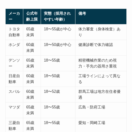
メーカ
公式年
実態（採用され
備考
ー
齢上限
やすい年齢）
トヨタ
65歳
18〜55歳が中心
体力審査（身体検査）あ
自動車
未満
り
ホンダ
60歳
18〜50歳が中心
健康診断で体力確認
未満
デンソ
65歳
18〜55歳
精密機械作業のため視
ー
未満
力・手先の器用さ重視
日産自
60歳
18〜50歳
工場ラインによって異な
動車
未満
る
スバル
60歳
18〜52歳
群馬工場は地方在住者優
未満
遇
マツダ
65歳
18〜55歳
広島・防府工場
未満
三菱自
65歳
18〜55歳
愛知・岡崎工場
動車
未満