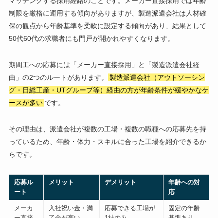
マッチングする採用経路のことです。メーカー直接採用では年齢
制限を厳格に運用する傾向がありますが、製造派遣会社は人材確
保の観点から年齢基準を柔軟に設定する傾向があり、結果として
50代60代の求職者にも門戸が開かれやすくなります。
期間工への応募には「メーカー直接採用」と「製造派遣会社経
由」の2つのルートがあります。
製造派遣会社（アウトソーシン
グ・日総工産・UTグループ等）経由の方が年齢条件が緩やかなケ
ースが多い
です。
その理由は、派遣会社が複数の工場・複数の職種への応募先を持
っているため、年齢・体力・スキルに合った工場を紹介できるか
らです。
応募ル
メリット
デメリット
年齢への対
ート
応
メーカ
入社祝い金・満
応募できる工場が
固定の年齢
ー直接
了金が高い
1社のみ
基準あり