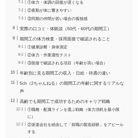
①体力・体調の回復が遅くなる
②夜勤が体に響きやすい
③同期の仲間が若い場合の孤独感
実際の口コミ・体験談（50代・60代の期間工）
期間工の体力検査・採用面接で確認されること
①健康診断・身体測定
②体力・作業適性テスト
③面接で確認される項目（年齢が高い場合）
年齢別に見る期間工の収入・日給・待遇の違い
5ch（2ちゃんねる）の期間工の年齢に関するリアルな
声
高齢でも期間工で成功するためのキャリア戦略
①職種・配属ラインを選ぶ戦略（体力消耗を最小限
に）
②派遣会社を経由して「前職の製造経験」をアピール
する