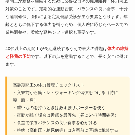
期間工が勤務を継続するために必要な日々の健康維持・体力向上
対策のことです。定期的な運動習慣、バランスの良い食事、十分
な睡眠確保、医師による定期健診受診が主な要素となります。年
齢とともに低下する体力を補うため、個人差に応じたペースでの
業務調整や、柔軟な勤務シフト選択も重要です。
40代以上の期間工が長期継続するうえで最大の課題は
体力の維持
と怪我の予防
です。以下の点を意識することで、長く安全に働け
ます。
高齢期間工の体力管理チェックリスト
・入寮前から筋トレ・ウォーキング習慣をつける（特に
腰・膝・肩）
・重いものを持つときは必ず腰サポーターを使う
・夜勤が続く場合は睡眠を最優先（昼に6〜7時間確保）
・食堂で栄養バランスの良い食事を心がける
・持病（高血圧・糖尿病等）は入寮前に医師に相談する