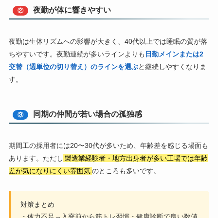
夜勤が体に響きやすい
②
夜勤は生体リズムへの影響が大きく、40代以上では睡眠の質が落
ちやすいです。夜勤連続が多いラインよりも
日勤メインまたは2
交替（週単位の切り替え）のラインを選ぶ
と継続しやすくなりま
す。
同期の仲間が若い場合の孤独感
③
期間工の採用者には20〜30代が多いため、年齢差を感じる場面も
あります。ただし
製造業経験者・地方出身者が多い工場では年齢
差が気になりにくい雰囲気
のところも多いです。
対策まとめ
・体力不足→入寮前から筋トレ習慣・健康診断で良い数値