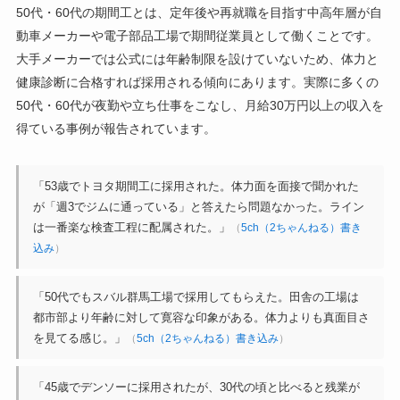
50代・60代の期間工とは、定年後や再就職を目指す中高年層が自
動車メーカーや電子部品工場で期間従業員として働くことです。
大手メーカーでは公式には年齢制限を設けていないため、体力と
健康診断に合格すれば採用される傾向にあります。実際に多くの
50代・60代が夜勤や立ち仕事をこなし、月給30万円以上の収入を
得ている事例が報告されています。
「53歳でトヨタ期間工に採用された。体力面を面接で聞かれた
が「週3でジムに通っている」と答えたら問題なかった。ライン
は一番楽な検査工程に配属された。」
（
5ch（2ちゃんねる）書き
込み
）
「50代でもスバル群馬工場で採用してもらえた。田舎の工場は
都市部より年齢に対して寛容な印象がある。体力よりも真面目さ
を見てる感じ。」
（
5ch（2ちゃんねる）書き込み
）
「45歳でデンソーに採用されたが、30代の頃と比べると残業が