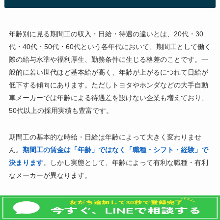
年齢別に見る期間工の収入・日給・待遇の違いとは、20代・30
代・40代・50代・60代という各年代において、期間工として働く
際の給与水準や福利厚生、勤務条件に生じる格差のことです。一
般的に若い世代ほど基本給が高く、年齢が上がるにつれて日給が
低下する傾向にあります。ただしトヨタやホンダなどの大手自動
車メーカーでは年齢による待遇差を設けない企業も増えており、
50代以上の採用実績も豊富です。
期間工の基本的な時給・日給は年齢によって大きく変わりませ
ん。
期間工の賃金は「年齢」ではなく「職種・シフト・経験」で
決まります
。しかし実態として、年齢によって有利な職種・有利
なメーカーが異なります。
年
採用されやすい職種
月収の目安
注意点
代
（手取り）