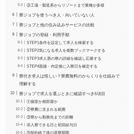
③工場・製造系からリゾートまで業種が多様
寮ジョブを使うべき人・向いていない人
寮ジョブと他の住み込みサービスの比較
寮ジョブの登録・利用手順
STEP1条件を設定して求人を検索する
STEP2気になる求人を複数ブックマークする
STEP3求人票の寮の詳細を確認し応募する
STEP4面接・内定後に入寮日を確定する
寮付き求人は怪しい？寮費無料のからくりを仕組みで
理解する
寮ジョブで求人を選ぶときに確認すべき5項目
①個室か相部屋か
②寮費に含まれる範囲
③寮から勤務先までの距離
④入寮できる日と初回給与日
⑤契約終了後の退寮期限