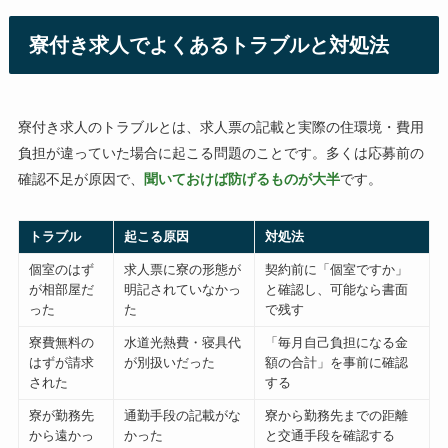
寮付き求人でよくあるトラブルと対処法
寮付き求人のトラブルとは、求人票の記載と実際の住環境・費用
負担が違っていた場合に起こる問題のことです。多くは応募前の
確認不足が原因で、
聞いておけば防げるものが大半
です。
トラブル
起こる原因
対処法
個室のはず
求人票に寮の形態が
契約前に「個室ですか」
が相部屋だ
明記されていなかっ
と確認し、可能なら書面
った
た
で残す
寮費無料の
水道光熱費・寝具代
「毎月自己負担になる金
はずが請求
が別扱いだった
額の合計」を事前に確認
された
する
寮が勤務先
通勤手段の記載がな
寮から勤務先までの距離
から遠かっ
かった
と交通手段を確認する