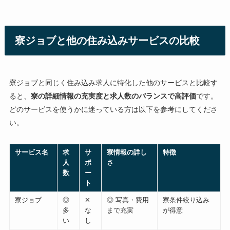
寮ジョブと他の住み込みサービスの比較
寮ジョブと同じく住み込み求人に特化した他のサービスと比較す
ると、
寮の詳細情報の充実度と求人数のバランスで高評価
です。
どのサービスを使うかに迷っている方は以下を参考にしてくださ
い。
サービス名
求
サ
寮情報の詳し
特徴
人
ポ
さ
数
ー
ト
寮ジョブ
◎
✕
◎ 写真・費用
寮条件絞り込み
多
な
まで充実
が得意
い
し