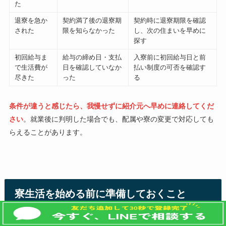
た
退寮を急か
契約満了後の退寮期
契約時に退寮期限を確認
された
限を知らなかった
し、次の住まいを早めに
探す
初回給与ま
給与の締め日・支払
入寮前に初回給与日と前
で生活費が
日を確認していなか
払い制度の可否を確認す
尽きた
った
る
条件が違うと感じたら、我慢せずに紹介元へ早めに連絡してくだ
さい
。就業後に判明した場合でも、配属や寮の変更で対応しても
らえることがあります。
寮生活を始める前に準備しておくこと