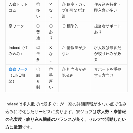
入寮ドット
◎
✕
◎ 個室・カッ
住み込み特化・
コム
多
な
プル可など詳
即入寮が多い
い
し
細
寮ワーク
〇
〇
〇 標準的
担当者サポート
普
あ
あり
通
り
Indeed（住
◎
✕
△ 情報量が少
求人数は最多だ
み込み）
最
な
ない
が絞り込みが必
多
し
要
寮寮ワーク
〇
◎
◎ 担当者が確
サポートを重視
（LINE相
紹
手
認済み
する方向け
談）
介
厚
制
い
Indeedは求人数では最多ですが、寮の詳細情報が少ない点で住み
込みに特化したサービスに劣ります。寮ジョブは
求人数・寮情報
の充実度・絞り込み機能のバランスが良く、セルフで活動したい
方に最適
です。