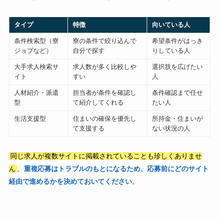
タイプ
特徴
向いている人
条件検索型（寮
寮の条件で絞り込んで
希望条件がはっき
ジョブなど）
自分で探す
りしている人
大手求人検索サ
求人数が多く比較しや
選択肢を広げたい
イト
すい
人
人材紹介・派遣
担当者が条件を確認し
条件確認まで任せ
型
て紹介してくれる
たい人
生活支援型
住まいの確保を優先し
所持金・住まいが
て支援する
ない状況の人
同じ求人が複数サイトに掲載されていることも珍しくありませ
ん
。
重複応募はトラブルのもとになるため、応募前にどのサイト
経由で進めるかを決めておいてください
。