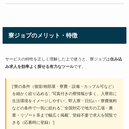
寮ジョブのメリット・特徴
サービスの特性を正しく理解した上で使うと、寮ジョブは
住み込
み求人を効率よく探せる有力なツール
です。
[‘寮の条件（個室/相部屋・寮費・設備・カップル可など）
を細かく絞り込める’, ‘写真付きの寮情報が多く、入寮前に
生活環境をイメージしやすい’, ‘即入寮・日払い・寮費無料
などの条件で一気に絞れる’, ‘全国対応で地方の工場・農
業・リゾート系まで幅広く掲載’, ‘登録不要で求人を閲覧で
きる（応募時に登録）’]