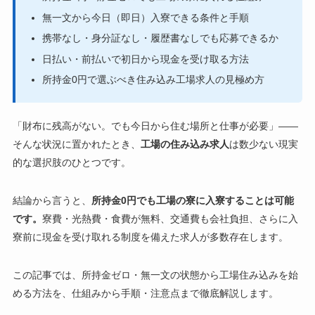
無一文から今日（即日）入寮できる条件と手順
携帯なし・身分証なし・履歴書なしでも応募できるか
日払い・前払いで初日から現金を受け取る方法
所持金0円で選ぶべき住み込み工場求人の見極め方
「財布に残高がない。でも今日から住む場所と仕事が必要」——
そんな状況に置かれたとき、
工場の住み込み求人
は数少ない現実
的な選択肢のひとつです。
結論から言うと、
所持金0円でも工場の寮に入寮することは可能
です。
寮費・光熱費・食費が無料、交通費も会社負担、さらに入
寮前に現金を受け取れる制度を備えた求人が多数存在します。
この記事では、所持金ゼロ・無一文の状態から工場住み込みを始
める方法を、仕組みから手順・注意点まで徹底解説します。