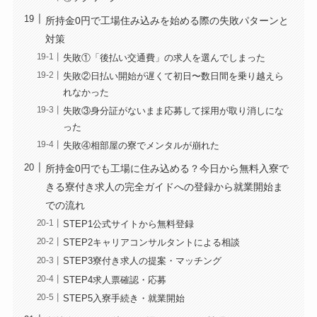
所持金0円で工場住み込みを始める際の失敗パターンと
対策
失敗①「後払い交通費」の求人を選んでしまった
失敗②日払い開始が遅くて初日〜数日間を乗り越えら
れなかった
失敗③身分証がないまま応募して採用が取り消しにな
った
失敗④相部屋の寮でメンタルが崩れた
所持金0円でも工場に住み込める？今日から無料入寮で
きる寮付き求人の完全ガイドへの登録から就業開始ま
での流れ
STEP1公式サイトから無料登録
STEP2キャリアコンサルタントによる相談
STEP3寮付き求人の提案・マッチング
STEP4求人票確認・応募
STEP5入寮手続き・就業開始