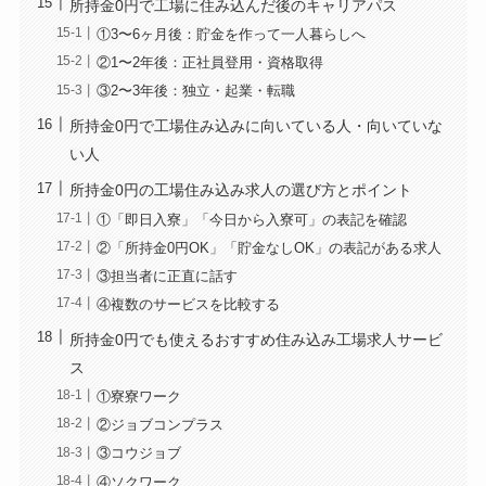
所持金0円で工場に住み込んだ後のキャリアパス
①3〜6ヶ月後：貯金を作って一人暮らしへ
②1〜2年後：正社員登用・資格取得
③2〜3年後：独立・起業・転職
所持金0円で工場住み込みに向いている人・向いていな
い人
所持金0円の工場住み込み求人の選び方とポイント
①「即日入寮」「今日から入寮可」の表記を確認
②「所持金0円OK」「貯金なしOK」の表記がある求人
③担当者に正直に話す
④複数のサービスを比較する
所持金0円でも使えるおすすめ住み込み工場求人サービ
ス
①寮寮ワーク
②ジョブコンプラス
③コウジョブ
④ソクワーク