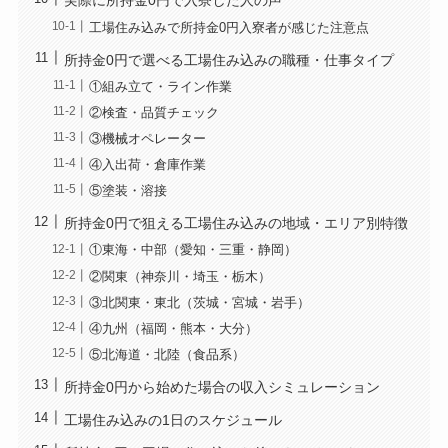
実際に所持金0円で入寮した人の声
工場住み込みで所持金0円入寮者が感じた注意点
所持金0円で選べる工場住み込みの職種・仕事タイプ
①組み立て・ライン作業
②検査・品質チェック
③機械オペレーター
④入出荷・倉庫作業
⑤塗装・溶接
所持金0円で狙える工場住み込みの地域・エリア別特徴
①東海・中部（愛知・三重・静岡）
②関東（神奈川・埼玉・栃木）
③北関東・東北（茨城・宮城・岩手）
④九州（福岡・熊本・大分）
⑤北海道・北陸（食品系）
所持金0円から始めた場合の収入シミュレーション
工場住み込みの1日のスケジュール