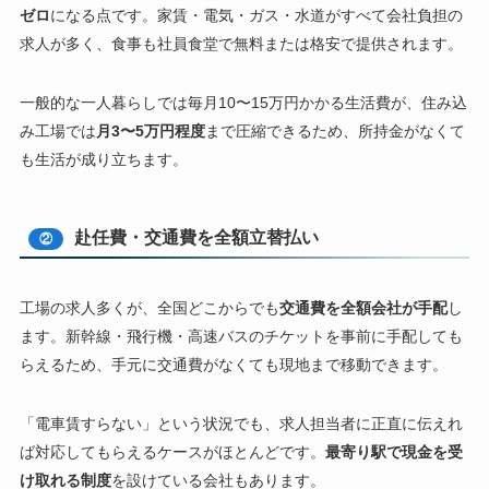
ゼロ
になる点です。家賃・電気・ガス・水道がすべて会社負担の
求人が多く、食事も社員食堂で無料または格安で提供されます。
一般的な一人暮らしでは毎月10〜15万円かかる生活費が、住み込
み工場では
月3〜5万円程度
まで圧縮できるため、所持金がなくて
も生活が成り立ちます。
赴任費・交通費を全額立替払い
②
工場の求人多くが、全国どこからでも
交通費を全額会社が手配
し
ます。新幹線・飛行機・高速バスのチケットを事前に手配しても
らえるため、手元に交通費がなくても現地まで移動できます。
「電車賃すらない」という状況でも、求人担当者に正直に伝えれ
ば対応してもらえるケースがほとんどです。
最寄り駅で現金を受
け取れる制度
を設けている会社もあります。