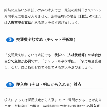
給与の支払いが月払いのみの求人では、最初の給料日まで1〜2ヶ
月間手元に現金が入りません。所持金0円の場合は
日払いOK
また
は
入寮前現金支給
がある求人を必ず選びましょう。
交通費全額支給（チケット手配型）
③
「交通費支給」という表記でも、
後払い（入社後精算）の場合は
自分で立替が必要
です。「チケットを事前手配」「駅で現金受渡
し」など、自己負担ゼロで移動できる求人を選びましょう。
即入寮（今日・明日から入れる）対応
④
求人によっては採用決定から入寮まで1〜2週間かかることがあり
ます。所持金0円の場合、待機期間中の生活が困難なため
即入寮