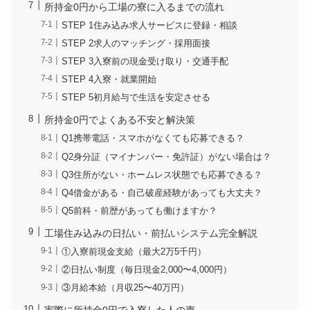
所持金0円から工場の寮に入るまでの流れ
STEP 1住み込み求人サービスに登録・相談
STEP 2求人のマッチング・採用面接
STEP 3入寮前の現金受け取り・交通手配
STEP 4入寮・就業開始
STEP 5初月給与で生活を安定させる
所持金0円でよくある不安と解決策
Q1携帯電話・スマホがなくても応募できる？
Q2身分証（マイナンバー・免許証）がない場合は？
Q3住所がない・ホームレス状態でも応募できる？
Q4借金がある・自己破産経験があっても大丈夫？
Q5前科・前歴があっても働けますか？
工場住み込みの日払い・前払いシステム完全解説
①入寮前現金支給（最大2万5千円）
②日払い制度（毎日現金2,000〜4,000円）
③月給本給（月収25〜40万円）