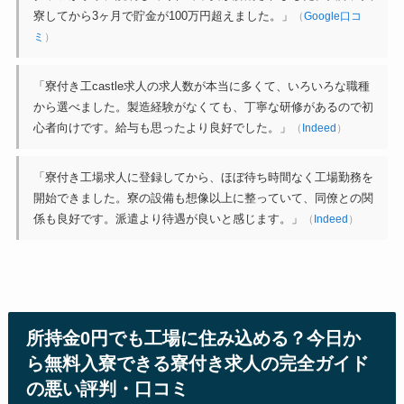
寮してから3ヶ月で貯金が100万円超えました。」
（
Google口コ
ミ
）
「寮付き工castle求人の求人数が本当に多くて、いろいろな職種
から選べました。製造経験がなくても、丁寧な研修があるので初
心者向けです。給与も思ったより良好でした。」
（
Indeed
）
「寮付き工場求人に登録してから、ほぼ待ち時間なく工場勤務を
開始できました。寮の設備も想像以上に整っていて、同僚との関
係も良好です。派遣より待遇が良いと感じます。」
（
Indeed
）
所持金0円でも工場に住み込める？今日か
ら無料入寮できる寮付き求人の完全ガイド
の悪い評判・口コミ