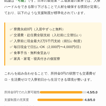
結論は
「可能」
です。日本の製造業・工場派遣の業界では、入寮
ハードルをできる限り下げることで人材を確保する慣習が定着し
ており、以下のような支援制度が標準化されています。
✅ 寮費永続0円（入居中ずっと無料）
✅ 交通費・赴任費全額支給（入社前に立替払い）
✅ 入寮前に現金最大2万5千円支給（前払い制度）
✅ 毎日現金で日払いOK（2,000円〜4,000円/日）
✅ 食事手当・無料食堂あり
✅ 家具・家電・寝具付きの個室寮
これらを組み合わせることで、所持金0円の状態でも交通費ゼ
ロ・生活費ゼロで入寮初日から生活できる環境が整います。
所持金0円での入寮可能性
4.5/5.0
支援制度の充実度
4.8/5.0