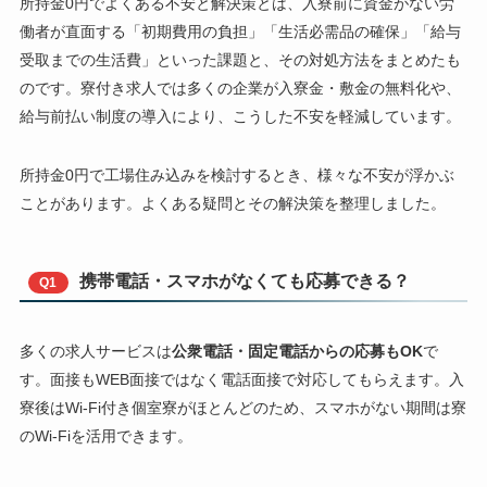
所持金0円でよくある不安と解決策とは、入寮前に資金がない労
働者が直面する「初期費用の負担」「生活必需品の確保」「給与
受取までの生活費」といった課題と、その対処方法をまとめたも
のです。寮付き求人では多くの企業が入寮金・敷金の無料化や、
給与前払い制度の導入により、こうした不安を軽減しています。
所持金0円で工場住み込みを検討するとき、様々な不安が浮かぶ
ことがあります。よくある疑問とその解決策を整理しました。
携帯電話・スマホがなくても応募できる？
Q1
多くの求人サービスは
公衆電話・固定電話からの応募もOK
で
す。面接もWEB面接ではなく電話面接で対応してもらえます。入
寮後はWi-Fi付き個室寮がほとんどのため、スマホがない期間は寮
のWi-Fiを活用できます。