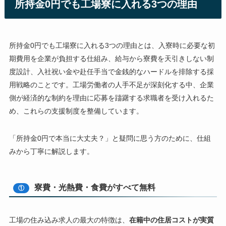
所持金0円でも工場寮に入れる3つの理由
所持金0円でも工場寮に入れる3つの理由とは、入寮時に必要な初
期費用を企業が負担する仕組み、給与から寮費を天引きしない制
度設計、入社祝い金や赴任手当で金銭的なハードルを排除する採
用戦略のことです。工場労働者の人手不足が深刻化する中、企業
側が経済的な制約を理由に応募を躊躇する求職者を受け入れるた
め、これらの支援制度を整備しています。
「所持金0円で本当に大丈夫？」と疑問に思う方のために、仕組
みから丁寧に解説します。
寮費・光熱費・食費がすべて無料
①
工場の住み込み求人の最大の特徴は、
在籍中の住居コストが実質