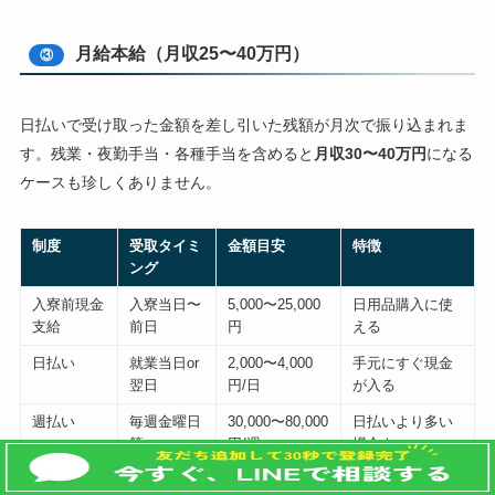
月給本給（月収25〜40万円）
③
日払いで受け取った金額を差し引いた残額が月次で振り込まれま
す。残業・夜勤手当・各種手当を含めると
月収30〜40万円
になる
ケースも珍しくありません。
制度
受取タイミ
金額目安
特徴
ング
入寮前現金
入寮当日〜
5,000〜25,000
日用品購入に使
支給
前日
円
える
日払い
就業当日or
2,000〜4,000
手元にすぐ現金
翌日
円/日
が入る
週払い
毎週金曜日
30,000〜80,000
日払いより多い
等
円/週
場合も
月給
翌月25日前
250,000〜400,0
本来の給与額