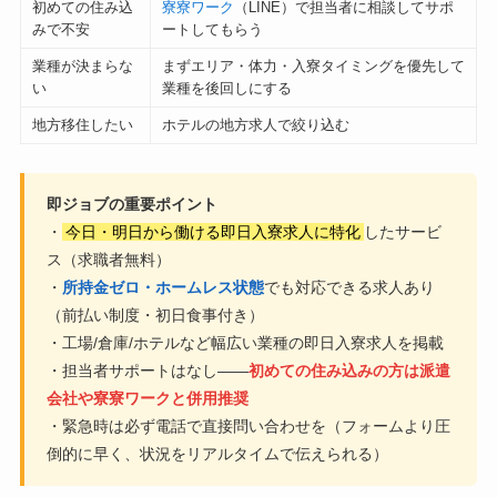
初めての住み込
寮寮ワーク
（LINE）で担当者に相談してサポ
みで不安
ートしてもらう
業種が決まらな
まずエリア・体力・入寮タイミングを優先して
い
業種を後回しにする
地方移住したい
ホテルの地方求人で絞り込む
即ジョブの重要ポイント
・
今日・明日から働ける即日入寮求人に特化
したサービ
ス（求職者無料）
・
所持金ゼロ・ホームレス状態
でも対応できる求人あり
（前払い制度・初日食事付き）
・工場/倉庫/ホテルなど幅広い業種の即日入寮求人を掲載
・担当者サポートはなし——
初めての住み込みの方は派遣
会社や寮寮ワークと併用推奨
・緊急時は必ず電話で直接問い合わせを（フォームより圧
倒的に早く、状況をリアルタイムで伝えられる）