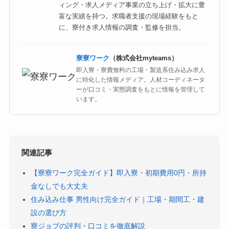
ィング・求人メディア事業の立ち上げ・拡大に豊
富な実績を持つ。求職者支援の現場経験をもと
に、寮付き求人情報の調査・監修を担当。
寮寮ワーク
（株式会社myteams）
即入寮・寮費無料の工場・製造系住み込み求人
に特化した情報メディア。人材コーディネータ
ーが口コミ・実態調査をもとに情報を管理して
います。
関連記事
【寮寮ワーク完全ガイド】即入寮・初期費用0円・所持
金なしでも大丈夫
住み込み仕事 男性向け完全ガイド｜工場・期間工・建
設の選び方
寮ジョブの評判・口コミを徹底解説