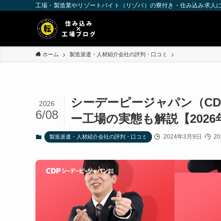
工場・製造業やリゾートバイト（リゾバ）の寮付き・住み込み求人
ホーム
製造派遣・人材紹介会社の評判・口コミ
シーデーピージャパン（C
2026
6/08
ー工場の実態も解説【2026
2024年3月9日
20
製造派遣・人材紹介会社の評判・口コミ