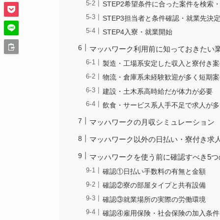
STEP2希望条件に合った案件を検索
STEP3担当者と条件確認・就業先決
STEP4入寮・就業開始
マッハワーク利用前に知っておきたい
製造・工場系安定した収入と寮付き案
物流・倉庫系未経験歓迎が多く短期案
建設・土木系高時給だが体力が必要
飲食・サービス系人手不足で求人が多
マッハワークの月収シミュレーション
マッハワーク以外の日払い・寮付き求
マッハワークを使う前に確認すべき5つ
確認①日払い手数料の有無と金額
確認②寮の部屋タイプと共有設備
確認③就業場所の実際の労働環境
確認④雇用保険・社会保険の加入条件