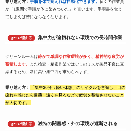
乗り越え方：
手順を体で覚えれば自動化できます。
多くの作業員
が「1週間で手順が体に染みついた」と言います。手順書を覚え
てしまえば苦にならなくなります。
集中力が途切れない環境での長時間作業
きつい理由③
クリーンルームは
静かで単調な作業環境が多く、精神的な疲労が
蓄積します。
また検査・精密作業では少しのミスが製品不良に直
結するため、常に高い集中力が求められます。
乗り越え方：
「集中30分→軽い休憩」のサイクルを意識し、目の
疲れを感じたら目薬・遠くを見るなどで疲労を蓄積させないこと
が大切です。
独特の閉塞感・外の環境が遮断される
きつい理由④