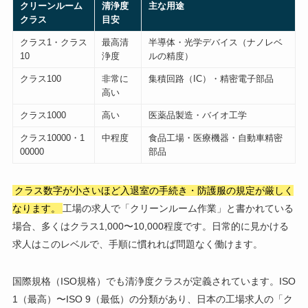
クリーンルーム
清浄度
主な用途
クラス
目安
クラス1・クラス
最高清
半導体・光学デバイス（ナノレベ
10
浄度
ルの精度）
クラス100
非常に
集積回路（IC）・精密電子部品
高い
クラス1000
高い
医薬品製造・バイオ工学
クラス10000・1
中程度
食品工場・医療機器・自動車精密
00000
部品
クラス数字が小さいほど入退室の手続き・防護服の規定が厳しく
なります。
工場の求人で「クリーンルーム作業」と書かれている
場合、多くはクラス1,000〜10,000程度です。日常的に見かける
求人はこのレベルで、手順に慣れれば問題なく働けます。
国際規格（ISO規格）でも清浄度クラスが定義されています。ISO
1（最高）〜ISO 9（最低）の分類があり、日本の工場求人の「ク