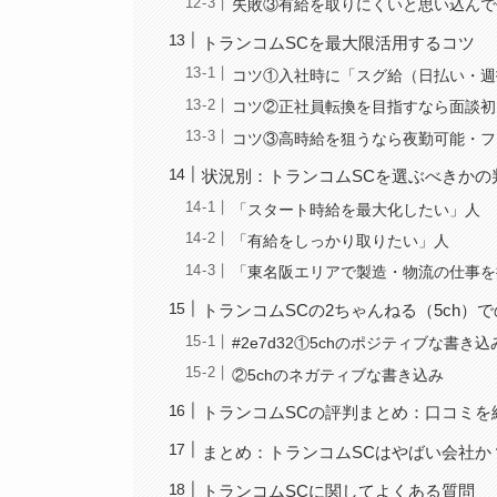
失敗③有給を取りにくいと思い込んで
トランコムSCを最大限活用するコツ
コツ①入社時に「スグ給（日払い・週
コツ②正社員転換を目指すなら面談初
コツ③高時給を狙うなら夜勤可能・フ
状況別：トランコムSCを選ぶべきかの
「スタート時給を最大化したい」人
「有給をしっかり取りたい」人
「東名阪エリアで製造・物流の仕事を
トランコムSCの2ちゃんねる（5ch）
#2e7d32①5chのポジティブな書き込
②5chのネガティブな書き込み
トランコムSCの評判まとめ：口コミを
まとめ：トランコムSCはやばい会社か
トランコムSCに関してよくある質問