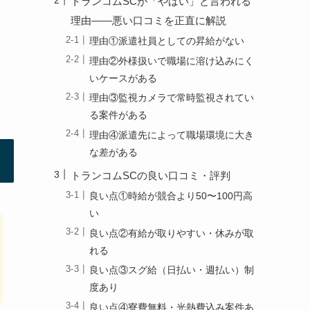
トランコムSCが「やばい」と言われる
理由——悪い口コミを正直に解説
理由①派遣社員としての昇給がない
理由②外様扱いで職場に溶け込みにく
いケースがある
理由③監視カメラで常時監視されてい
る案件がある
理由④派遣先によって職場環境に大き
な差がある
トランコムSCの良い口コミ・評判
良い点①時給が競合より50〜100円高
い
良い点②有給が取りやすい・休みが取
れる
良い点③スグ給（日払い・週払い）制
度あり
良い点④寮費無料・光熱費込み案件あ