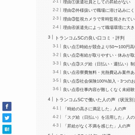
理由①派遣社員としての昇給がない
理由②外様扱いで職場に溶け込みにく
理由③監視カメラで常時監視されてい
理由④派遣先によって職場環境に大き
トランコムSCの良い口コミ・評判
良い点①時給が競合より50〜100円高
良い点②有給が取りやすい・休みが取
良い点③スグ給（日払い・週払い）制
良い点④寮費無料・光熱費込み案件あ
良い点⑤社会保険100%加入・3つの
良い点⑥仕事内容が難しくなく未経験
トランコムSCで働いた人の声（状況別
「時給の高さに満足した」人の声
「スグ給（日払い）を活用した」人の
「昇給がなく不満を感じた」人の声