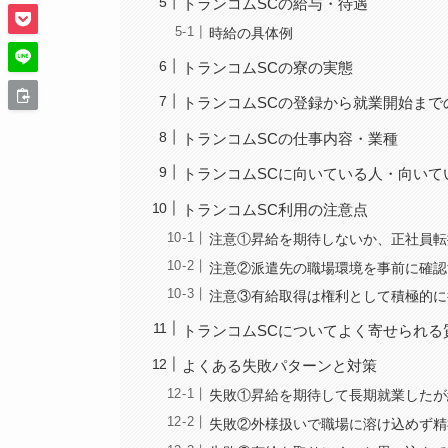
トランコムSCの給与・待遇
時給の具体例
トランコムSCの寮の実態
トランコムSCの登録から就業開始まで
トランコムSCの仕事内容・業種
トランコムSCに向いている人・向いて
トランコムSC利用の注意点
注意①昇給を期待しないか、正社員転
注意②派遣先の職場環境を事前に確認
注意③有給取得は権利として積極的に
トランコムSCについてよく寄せられる
よくある失敗パターンと対策
失敗①昇給を期待して長期就業したが
失敗②外様扱いで職場に溶け込めず精