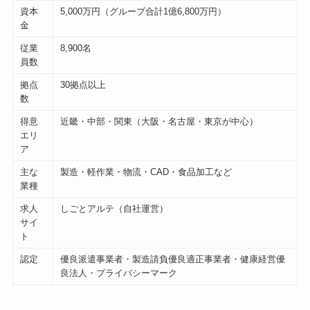
資本
5,000万円（グループ合計1億6,800万円）
金
従業
8,900名
員数
拠点
30拠点以上
数
得意
近畿・中部・関東（大阪・名古屋・東京が中心）
エリ
ア
主な
製造・軽作業・物流・CAD・食品加工など
業種
求人
しごとアルテ（自社運営）
サイ
ト
認定
優良派遣事業者・製造請負優良適正事業者・健康経営優
良法人・プライバシーマーク