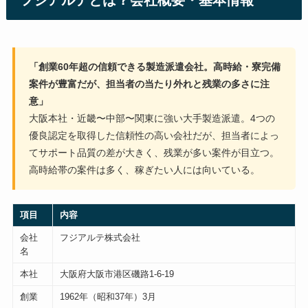
フジアルテとは？会社概要・基本情報
「創業60年超の信頼できる製造派遣会社。高時給・寮完備
案件が豊富だが、担当者の当たり外れと残業の多さに注
意」
大阪本社・近畿〜中部〜関東に強い大手製造派遣。4つの
優良認定を取得した信頼性の高い会社だが、担当者によっ
てサポート品質の差が大きく、残業が多い案件が目立つ。
高時給帯の案件は多く、稼ぎたい人には向いている。
項目
内容
会社
フジアルテ株式会社
名
本社
大阪府大阪市港区磯路1-6-19
創業
1962年（昭和37年）3月