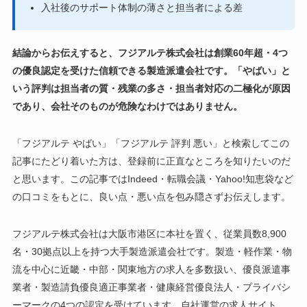
入社後のサポート体制の薄さと担当者による差
結論からお伝えすると、フジアルテ株式会社は創業60年超・4つ
の優良認定を受けた信頼できる製造派遣会社です。「やばい」と
いう評判は担当者の質・残業の多さ・担当者対応の二極化が原因
であり、会社そのものが危険なわけではありません。
「フジアルテ やばい」「フジアルテ 評判 悪い」と検索してこの
記事にたどり着いた方は、登録前に正直なところを知りたいのだ
と思います。この記事ではIndeed・転職会議・Yahoo!知恵袋など
の口コミをもとに、良い点・悪い点を包み隠さずお伝えします。
フジアルテ株式会社は大阪市港区に本社を置く、従業員数8,900
名・30拠点以上を持つ大手製造派遣会社です。製造・軽作業・物
流を中心に近畿・中部・関東地方の求人を多数扱い、優良派遣事
業者・製造請負優良適正事業者・健康経営優良法人・プライバシ
ーマークの4つの認定を受けています。自社運営の求人サイト