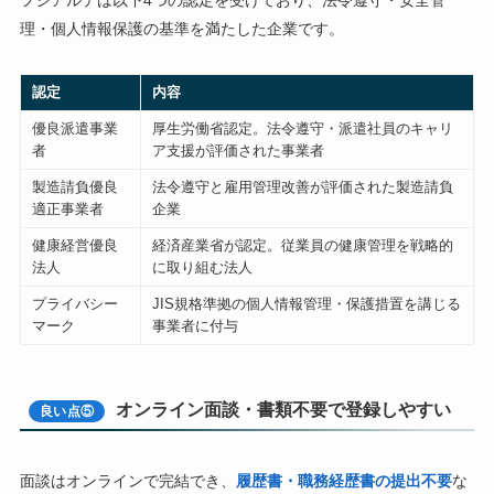
フジアルテは以下4つの認定を受けており、法令遵守・安全管
理・個人情報保護の基準を満たした企業です。
認定
内容
優良派遣事業
厚生労働省認定。法令遵守・派遣社員のキャリ
者
ア支援が評価された事業者
製造請負優良
法令遵守と雇用管理改善が評価された製造請負
適正事業者
企業
健康経営優良
経済産業省が認定。従業員の健康管理を戦略的
法人
に取り組む法人
プライバシー
JIS規格準拠の個人情報管理・保護措置を講じる
マーク
事業者に付与
オンライン面談・書類不要で登録しやすい
良い点⑤
面談はオンラインで完結でき、
履歴書・職務経歴書の提出不要
な