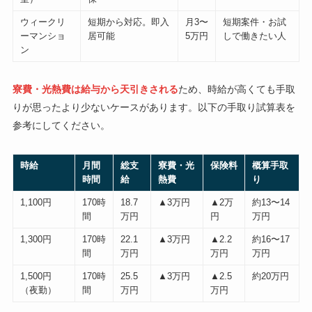
ウィークリ
短期から対応。即入
月3〜
短期案件・お試
ーマンショ
居可能
5万円
しで働きたい人
ン
寮費・光熱費は給与から天引きされる
ため、時給が高くても手取
りが思ったより少ないケースがあります。以下の手取り試算表を
参考にしてください。
時給
月間
総支
寮費・光
保険料
概算手取
時間
給
熱費
り
1,100円
170時
18.7
▲3万円
▲2万
約13〜14
間
万円
円
万円
1,300円
170時
22.1
▲3万円
▲2.2
約16〜17
間
万円
万円
万円
1,500円
170時
25.5
▲3万円
▲2.5
約20万円
（夜勤）
間
万円
万円