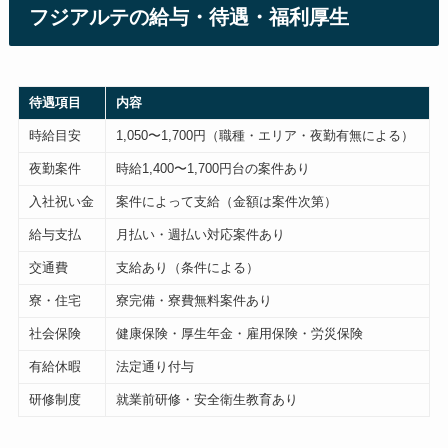
フジアルテの給与・待遇・福利厚生
待遇項目
内容
時給目安
1,050〜1,700円（職種・エリア・夜勤有無による）
夜勤案件
時給1,400〜1,700円台の案件あり
入社祝い金
案件によって支給（金額は案件次第）
給与支払
月払い・週払い対応案件あり
交通費
支給あり（条件による）
寮・住宅
寮完備・寮費無料案件あり
社会保険
健康保険・厚生年金・雇用保険・労災保険
有給休暇
法定通り付与
研修制度
就業前研修・安全衛生教育あり