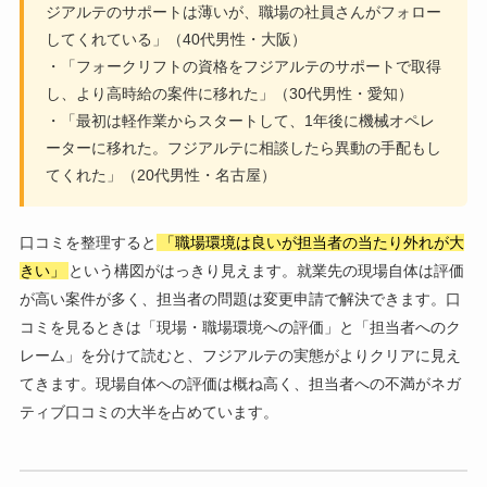
ジアルテのサポートは薄いが、職場の社員さんがフォロー
してくれている」（40代男性・大阪）
・「フォークリフトの資格をフジアルテのサポートで取得
し、より高時給の案件に移れた」（30代男性・愛知）
・「最初は軽作業からスタートして、1年後に機械オペレ
ーターに移れた。フジアルテに相談したら異動の手配もし
てくれた」（20代男性・名古屋）
口コミを整理すると
「職場環境は良いが担当者の当たり外れが大
きい」
という構図がはっきり見えます。就業先の現場自体は評価
が高い案件が多く、担当者の問題は変更申請で解決できます。口
コミを見るときは「現場・職場環境への評価」と「担当者へのク
レーム」を分けて読むと、フジアルテの実態がよりクリアに見え
てきます。現場自体への評価は概ね高く、担当者への不満がネガ
ティブ口コミの大半を占めています。