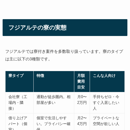
フジアルテの寮の実態
フジアルテでは寮付き案件を多数取り扱っています。寮のタイプ
は主に以下の3種類です。
寮タイプ
特徴
月額
こんな人向け
費用
目安
会社寮（工
通勤が徒歩圏内。相
月0〜
手持ちゼロ・今
場内・隣
部屋が多い
2万円
すぐ入居したい
接）
人
借り上げア
個室で生活しやす
月2〜
プライベートな
パート（個
い。プライバシー確
4万円
空間が欲しい人
室）
保