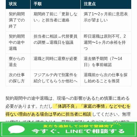
状況
手順
注意点
契約期間
期間終了前に「更新しな
満了1〜2ヶ月前に意思表
満了での
い」と担当者に連絡
示が望ましい
終了
契約期間
担当者に相談→代替要員
即日退職は原則不可。2
中の途中
の調整→退職日を協議
週間〜1ヶ月の余裕を持
退職
つ
寮からの
退職と同時に退寮が必要
退去猶予期間（7〜14
退去
日）を事前確認
次の仕事
フジアルテ内で別案件を
退職前から次の仕事を探
の探し方
紹介してもらうか他社へ
し始めることを推奨
契約期間中の途中退職は、現場への影響があるため慎重に進める
必要があります。ただし
「体調不良」「家庭の事情」などやむを
得ない理由がある場合は早めに担当者に相談
してください。無理
に継続して体を壊すよりも、早期に相談した方がスムーズに解決
できます。