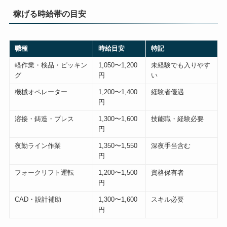
稼げる時給帯の目安
職種
時給目安
特記
軽作業・検品・ピッキン
1,050〜1,200
未経験でも入りやす
グ
円
い
機械オペレーター
1,200〜1,400
経験者優遇
円
溶接・鋳造・プレス
1,300〜1,600
技能職・経験必要
円
夜勤ライン作業
1,350〜1,550
深夜手当含む
円
フォークリフト運転
1,200〜1,500
資格保有者
円
CAD・設計補助
1,300〜1,600
スキル必要
円