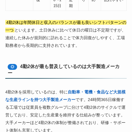
15日
期
4勤2休は年間休日と収入のバランスが最も良いシフトパターンの
一つ
といえます。土日休みに比べて休日の曜日は不定期ですが、
連続した休みが規則的に訪れることで体力回復がしやすく、工場
勤務者から長期的に支持されています。
4勤2休が最も普及しているのは大手製造メーカ
◎
ー
4勤2休を採用しているのは、特に
自動車・電機・食品など大規模
な生産ラインを持つ大手製造メーカー
です。24時間365日稼働す
る工場では従業員を複数グループに分けて4勤2休のサイクルで運
営しており、安定した生産量を維持する仕組みが整っています。
大手メーカーほど4勤2休の体制が整備されており、研修・サポー
ト体制も充実しています。