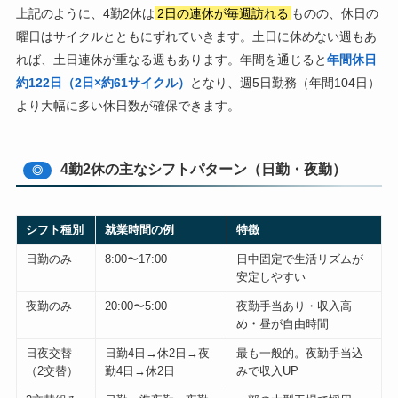
上記のように、4勤2休は
2日の連休が毎週訪れる
ものの、休日の
曜日はサイクルとともにずれていきます。土日に休めない週もあ
れば、土日連休が重なる週もあります。年間を通じると
年間休日
約122日（2日×約61サイクル）
となり、週5日勤務（年間104日）
より大幅に多い休日数が確保できます。
4勤2休の主なシフトパターン（日勤・夜勤）
◎
シフト種別
就業時間の例
特徴
日勤のみ
8:00〜17:00
日中固定で生活リズムが
安定しやすい
夜勤のみ
20:00〜5:00
夜勤手当あり・収入高
め・昼が自由時間
日夜交替
日勤4日→休2日→夜
最も一般的。夜勤手当込
（2交替）
勤4日→休2日
みで収入UP