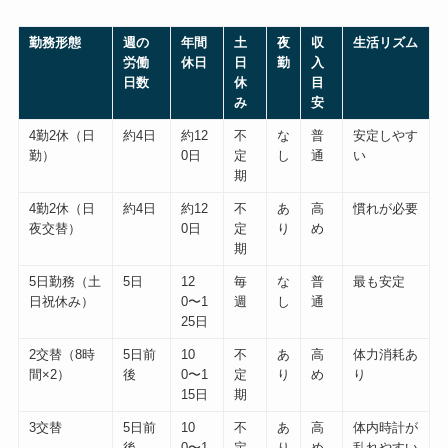
勤務形態
週の
年間
土
夜
収
生活リズム
労働
休日
日
勤
入
日数
休
目
み
安
4勤2休（日
約4日
約12
不
な
普
安定しやす
勤）
0日
定
し
通
い
期
4勤2休（日
約4日
約12
不
あ
高
慣れが必要
夜交替）
0日
定
り
め
期
5日勤務（土
5日
12
毎
な
普
最も安定
日祝休み）
0〜1
週
し
通
25日
2交替（8時
5日前
10
不
あ
高
体力消耗あ
間×2）
後
0〜1
定
り
め
り
15日
期
3交替
5日前
10
不
あ
高
体内時計が
後
0〜1
定
り
め
乱れやすい