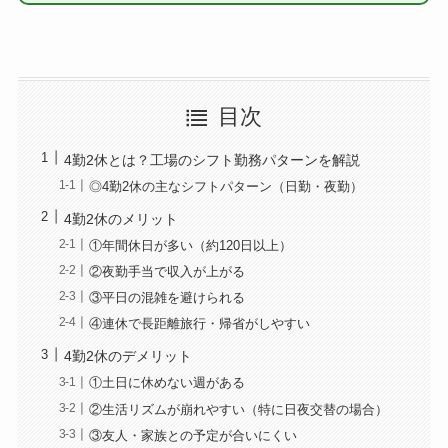
目次
4勤2休とは？工場のシフト勤務パターンを解説
◎4勤2休の主なシフトパターン（日勤・夜勤）
4勤2休のメリット
①年間休日が多い（約120日以上）
②夜勤手当で収入が上がる
③平日の混雑を避けられる
④連休で長距離旅行・帰省がしやすい
4勤2休のデメリット
①土日に休めない週がある
②生活リズムが崩れやすい（特に日夜交替の場合）
③友人・家族との予定が合いにくい