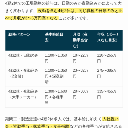
4勤2休での工場勤務の給与は、日勤のみか夜勤込みかによって大
きく変わります。
夜勤を含む4勤2休は、同じ職種の日勤のみと比
べて月収が3〜5万円高くなる
ことが多いです。
勤務パターン
基本時給目
月収（夜
年収（ボーナ
安
勤手当含
スなし目安）
む）
4勤2休・日勤のみ
1,100〜1,350
18〜22万
220〜265万
円
円
円
4勤2休・夜勤込み
1,100〜1,350
23〜32万
275〜385万
（2交替）
円＋深夜割
円
円
増
4勤2休・夜勤込み
1,300〜1,600
28〜38万
335〜455万
（大手メーカー）
円＋各種手
円
円
当
期間工・製造派遣の4勤2休求人では、基本給に加えて
入社祝い
金・皆勤手当・家族手当・食事補助
などの各種手当が支給される