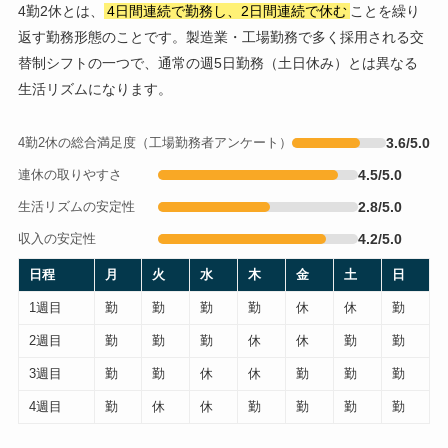
4勤2休とは、
4日間連続で勤務し、2日間連続で休む
ことを繰り
返す勤務形態のことです。製造業・工場勤務で多く採用される交
替制シフトの一つで、通常の週5日勤務（土日休み）とは異なる
生活リズムになります。
4勤2休の総合満足度（工場勤務者アンケート）
3.6/5.0
連休の取りやすさ
4.5/5.0
生活リズムの安定性
2.8/5.0
収入の安定性
4.2/5.0
日程
月
火
水
木
金
土
日
1週目
勤
勤
勤
勤
休
休
勤
2週目
勤
勤
勤
休
休
勤
勤
3週目
勤
勤
休
休
勤
勤
勤
4週目
勤
休
休
勤
勤
勤
勤