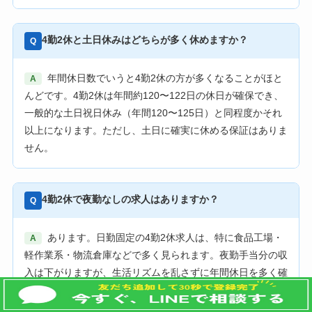
4勤2休と土日休みはどちらが多く休めますか？
Q
年間休日数でいうと4勤2休の方が多くなることがほと
A
んどです。4勤2休は年間約120〜122日の休日が確保でき、
一般的な土日祝日休み（年間120〜125日）と同程度かそれ
以上になります。ただし、土日に確実に休める保証はありま
せん。
4勤2休で夜勤なしの求人はありますか？
Q
あります。日勤固定の4勤2休求人は、特に食品工場・
A
軽作業系・物流倉庫などで多く見られます。夜勤手当分の収
入は下がりますが、生活リズムを乱さずに年間休日を多く確
保できるため、体力面が心配な方に向いています。