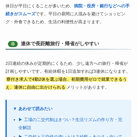
休日が平日にくることが多いため、
病院・役所・銀行などへの手
続きがスムーズ
です。平日の昼間に人混みを避けてショッピン
グ・外食できるため、生活の利便性が高まります。
連休で長距離旅行・帰省がしやすい
④
2日連続の休みが定期的にくるため、少し遠方への旅行・帰省が
計画しやすいです。有給休暇を1日追加すれば3連休になります。
寮付き求人で4勤2休を選ぶ場合、初期費用ゼロで就業できるう
え、連休に自由に出かけられる
メリットがあります。
▼ あわせて読みたい
▶ 工場の二交代制はきつい？生活リズムの作り方・完
全解説
▶ 二交代と三交代の違いとは？給料・きつさ・向いて