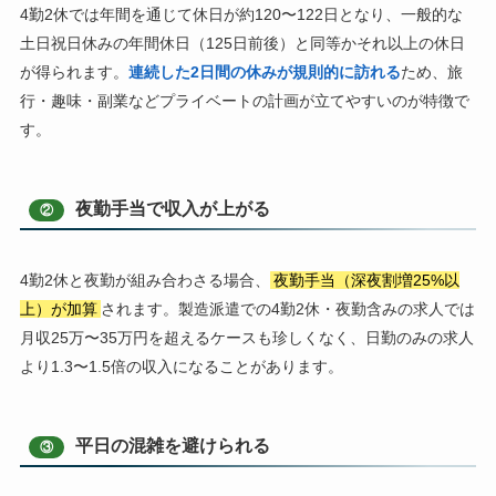
4勤2休では年間を通じて休日が約120〜122日となり、一般的な
土日祝日休みの年間休日（125日前後）と同等かそれ以上の休日
が得られます。
連続した2日間の休みが規則的に訪れる
ため、旅
行・趣味・副業などプライベートの計画が立てやすいのが特徴で
す。
夜勤手当で収入が上がる
②
4勤2休と夜勤が組み合わさる場合、
夜勤手当（深夜割増25%以
上）が加算
されます。製造派遣での4勤2休・夜勤含みの求人では
月収25万〜35万円を超えるケースも珍しくなく、日勤のみの求人
より1.3〜1.5倍の収入になることがあります。
平日の混雑を避けられる
③