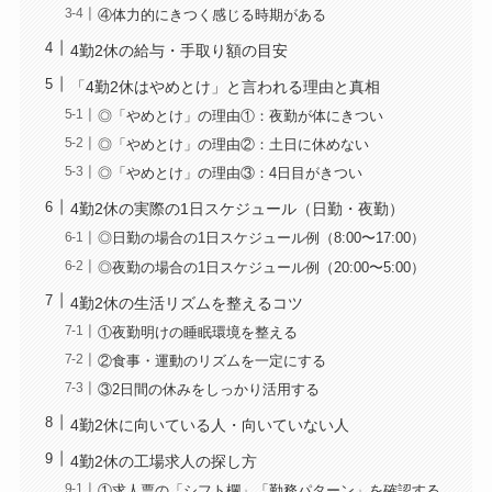
④体力的にきつく感じる時期がある
4勤2休の給与・手取り額の目安
「4勤2休はやめとけ」と言われる理由と真相
◎「やめとけ」の理由①：夜勤が体にきつい
◎「やめとけ」の理由②：土日に休めない
◎「やめとけ」の理由③：4日目がきつい
4勤2休の実際の1日スケジュール（日勤・夜勤）
◎日勤の場合の1日スケジュール例（8:00〜17:00）
◎夜勤の場合の1日スケジュール例（20:00〜5:00）
4勤2休の生活リズムを整えるコツ
①夜勤明けの睡眠環境を整える
②食事・運動のリズムを一定にする
③2日間の休みをしっかり活用する
4勤2休に向いている人・向いていない人
4勤2休の工場求人の探し方
①求人票の「シフト欄」「勤務パターン」を確認する